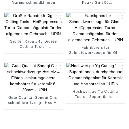
Marmorschneidklingen
Peaks Gn-200
Marmorschneidwerkzeuge -
Schneidzange/Schneidwerkzeu
vakuumgelötete Kernbohrer
- vakuumgelötete
für Keramik 6-120 mm -
Kernbohrer für Keramik 6-
UPIN
120 mm - UPIN
Großer Rabatt 45 Digree
Cutting Tools -
Fabrikpreis für
Heißgepresstes Turbo-
Schneidwerkzeuge für Glas
Diamantsägeblatt für den
- Heißgepresstes Turbo-
allgemeinen Gebrauch -
Diamantsägeblatt für den
UPIN
allgemeinen Gebrauch -
UPIN
Hochwertige Yg Cutting
Tools - Superdünnes,
Gute Qualität Songqi Cnc-
durchgehendes
schneidwerkzeuge Hss M2
Diamantsägeblatt für
4 Flöten - vakuumgelötete
Keramik und Hartporzellan -
kernbohrer für keramik 6-
UPIN
120mm - UPIN