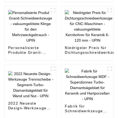
vakuumgelötete
- Vakuumgelötete
Kernbohrer für
Kernbohrer für Keramik
Keramik 6-120 mm -
6-120 mm - UPIN
UPIN
Personalisierte
Niedrigster Preis für
Produkte Granit-
Dichtungsschneidwerkzeu
Schneidwerkzeuge -
für CNC-Maschinen -
vakuumgelötete
vakuumgelötete Kernbohr
Klinge für den
für Keramik 6-120 mm -
Mehrzweckgebrauch -
UPIN
UPIN
2022 Neueste
Fabrik für
Design-Werkzeuge
Schneidwerkzeuge
Trennscheibe -
MDF - Superdünnes
Segment-Turbo-