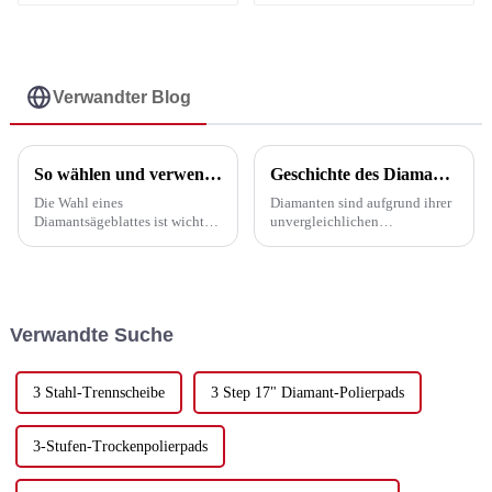
Turbo-
Diamantsägeblatt für
Diamantsägeblatt für
Wand und Nut - UPIN
Keramik und
Hartporzellan - UPIN
Verwandter Blog
So wählen und verwenden Sie ein Sägeblatt
Geschichte des Diamantsägeblattes
Die Wahl eines
Diamanten sind aufgrund ihrer
Diamantsägeblattes ist wichtig.
unvergleichlichen
Es verbessert die
Überlegenheit gegenüber
Arbeitseffizienz und senkt die
anderen Materialien zu einer
Kosten. Dabei spielen einige
wichtigen treibenden Kraft für
wichtige Faktoren eine Rolle
die Entwicklung der
(siehe unten): 1.
Volkswirtschaft geworden.
Verwandte Suche
Schneidmaterial. Je nach ...
Diamantwerkzeuge
(Schneidwerkzeuge,
Bohrwerkzeuge,
Schleifwerkzeuge ...)
3 Stahl-Trennscheibe
3 Step 17" Diamant-Polierpads
3-Stufen-Trockenpolierpads