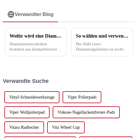
für den allgemeinen
Gebrauch - UPIN
Verwandter Blog
Wofür wird eine Diamantklinge verwendet?
So wählen und verwenden Sie ein Sägeblatt
Diamanttrennscheiben
Die Wahl eines
bestehen aus diamantbesetzten
Diamantsägeblattes ist wichtig.
Segmenten, die auf einem
Es verbessert die
Stahlkern befestigt sind. Sie
Arbeitseffizienz und senkt die
werden zum Schneiden von
Kosten. Dabei spielen einige
ausgehärtetem Beton,
wichtige Faktoren eine Rolle
Frischbeton, Asphalt, Ziegel,
(siehe unten): 1.
Verwandte Suche
Blöcken, Marmor, Granit,
Schneidmaterial. Je nach ...
Keramikfliesen oder ...
verwendet.
Vinyl-Schneidewerkzeuge
Viper Polierpads
Viper Wollpolierpad
Viskose-Nagellackentferner-Pads
Vitara Radbecher
Vitz Wheel Cup