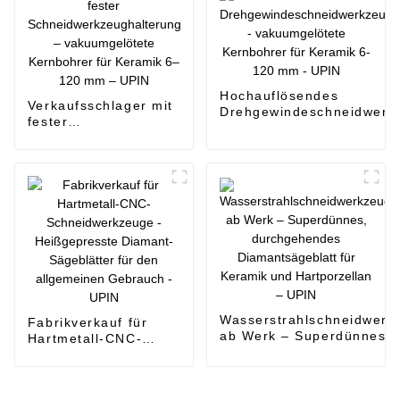
Eisen - UPIN
Keramik 6-120 mm -
UPIN
Hochauflösendes
Verkaufsschlager mit
Drehgewindeschneidwerk
fester
- vakuumgelötete Kernbo
Schneidwerkzeughalterung
für Keramik 6-120 mm - 
– vakuumgelötete
Kernbohrer für Keramik 6–
120 mm – UPIN
Wasserstrahlschneidwerk
Fabrikverkauf für
ab Werk – Superdünnes,
Hartmetall-CNC-
durchgehendes
Schneidwerkzeuge -
Diamantsägeblatt für Ker
Heißgepresste
und Hartporzellan – UPIN
Diamant-Sägeblätter