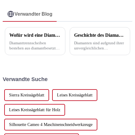
Kernbohrer für
Kernbohrer für
Keramik 6–120 mm –
Keramik 6–120 mm –
UPIN
Verwandter Blog
UPIN
Wofür wird eine Diamantklinge verwendet?
Geschichte des Diamantsägeblattes
Diamanttrennscheiben
Diamanten sind aufgrund ihrer
bestehen aus diamantbesetzten
unvergleichlichen
Segmenten, die auf einem
Überlegenheit gegenüber
Stahlkern befestigt sind. Sie
anderen Materialien zu einer
werden zum Schneiden von
wichtigen treibenden Kraft für
ausgehärtetem Beton,
die Entwicklung der
Frischbeton, Asphalt, Ziegel,
Volkswirtschaft geworden.
Verwandte Suche
Blöcken, Marmor, Granit,
Diamantwerkzeuge
Keramikfliesen oder ...
(Schneidwerkzeuge,
verwendet.
Bohrwerkzeuge,
Schleifwerkzeuge ...)
Sierra Kreissägeblatt
Leises Kreissägeblatt
Leises Kreissägeblatt für Holz
Silhouette Cameo 4 Maschinenschneidwerkzeuge