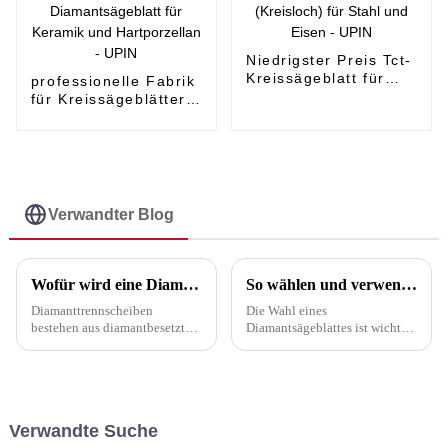
Niedrigster Preis Tct-
Kreissägeblatt für
professionelle Fabrik
Holztrennscheibe -
für Kreissägeblätter
vakuumgelötetes
zum Holzschneiden -
Blatt (Kreisloch) für
Superdünnes,
Stahl und Eisen -
durchgehendes
UPIN
Diamantsägeblatt für
Keramik und
Hartporzellan - UPIN
Verwandter Blog
Wofür wird eine Diamantklinge verwendet?
So wählen und verwenden Sie ein Sägeblatt
Diamanttrennscheiben
Die Wahl eines
bestehen aus diamantbesetzten
Diamantsägeblattes ist wichtig.
Segmenten, die auf einem
Es verbessert die
Stahlkern befestigt sind. Sie
Arbeitseffizienz und senkt die
werden zum Schneiden von
Kosten. Dabei spielen einige
ausgehärtetem Beton,
wichtige Faktoren eine Rolle
Frischbeton, Asphalt, Ziegel,
(siehe unten): 1.
Verwandte Suche
Blöcken, Marmor, Granit,
Schneidmaterial. Je nach ...
Keramikfliesen oder ...