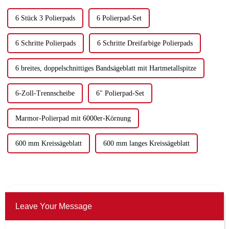
verwendet.
6 Stück 3 Polierpads
6 Polierpad-Set
6 Schritte Polierpads
6 Schritte Dreifarbige Polierpads
6 breites, doppelschnittiges Bandsägeblatt mit Hartmetallspitze
6-Zoll-Trennscheibe
6" Polierpad-Set
Marmor-Polierpad mit 6000er-Körnung
600 mm Kreissägeblatt
600 mm langes Kreissägeblatt
Leave Your Message