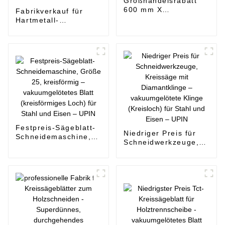
Großhandelsrabatt
600 mm X
Fabrikverkauf für
Kreissägeblatt aus
Hartmetall-
Aluminiumlegierung -
Kreissägeblätter zum
vakuumgelötetes
Schneiden von Holz -
Blatt
Segment-
(Schlüsselschlitz) für
Diamantsägeblätter
Metall - UPIN
für den allgemeinen
Gebrauch - UPIN
Festpreis-Sägeblatt-
Niedriger Preis für
Schneidemaschine,
Schneidwerkzeuge,
Größe 25,
Kreissäge mit
kreisförmig –
Diamantklinge –
vakuumgelötetes
vakuumgelötete
Blatt (kreisförmiges
Klinge (Kreisloch) für
Loch) für Stahl und
Stahl und Eisen –
Eisen – UPIN
UPIN