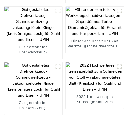
Kernbohrer für Keramik 6-
Kreissägeblätter - Segment-
120 mm - UPIN
Turbo-Diamantsägeblatt für
Wand und Nut - UPIN
Führender Hersteller von
Werkzeugschneidwerkzeugen
Gut gestaltetes
– Superdünnes Turbo-
Drehwerkzeug-
Diamantsägeblatt für
Schneidwerkzeug -
Keramik und Hartporzellan
vakuumgelötete Klinge
– UPIN
(kreisförmiges Loch) für
Stahl und Eisen - UPIN
2022 Hochwertiges
Kreissägeblatt zum
Gut gestaltetes
Schneiden von Stoff –
Drehwerkzeug-
vakuumgelötetes Blatt
Schneidwerkzeug -
(Kreisloch) für Stahl und
vakuumgelötete Klinge
Eisen – UPIN
(kreisförmiges Loch) für