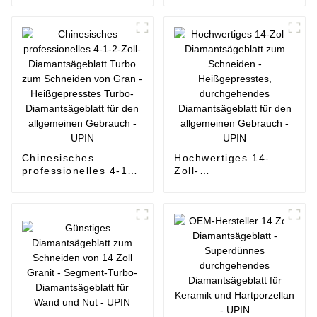
zum Schneiden -
Diamantsägeblatt
Heißgepresstes,
Turbo zum Schneiden
durchgehendes
von Gran -
Diamantsägeblatt für
Superdünnes Turbo-
den allgemeinen
Diamantsägeblatt für
Gebrauch - UPIN
Keramik und hartes
Porzellan - UPIN
Chinesisches
Hochwertiges 14-
professionelles 4-1-
Zoll-
2-Zoll-
Diamantsägeblatt
Diamantsägeblatt
zum Schneiden -
Turbo zum Schneiden
Heißgepresstes,
von Gran -
durchgehendes
Heißgepresstes
Diamantsägeblatt für
Turbo-
den allgemeinen
Diamantsägeblatt für
Gebrauch - UPIN
den allgemeinen
Gebrauch - UPIN