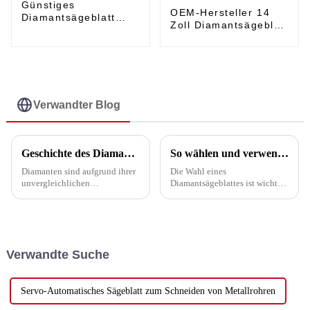
Günstiges
OEM-Hersteller 14
Diamantsägeblatt
Zoll Diamantsägeblatt
zum Schneiden von
- Superdünnes
14 Zoll Granit -
durchgehendes
Segment-Turbo-
Diamantsägeblatt für
Diamantsägeblatt für
Keramik und
Wand und Nut - UPIN
Hartporzellan - UPIN
Verwandter Blog
Geschichte des Diamantsägeblattes
So wählen und verwenden Sie ein Sägeblatt
Diamanten sind aufgrund ihrer
Die Wahl eines
unvergleichlichen
Diamantsägeblattes ist wichtig.
Überlegenheit gegenüber
Es verbessert die
anderen Materialien zu einer
Arbeitseffizienz und senkt die
wichtigen treibenden Kraft für
Kosten. Dabei spielen einige
die Entwicklung der
wichtige Faktoren eine Rolle
Volkswirtschaft geworden.
(siehe unten): 1.
Verwandte Suche
Diamantwerkzeuge
Schneidmaterial. Je nach ...
(Schneidwerkzeuge,
Bohrwerkzeuge,
Schleifwerkzeuge ...)
Servo-Automatisches Sägeblatt zum Schneiden von Metallrohren