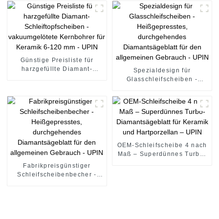
(Kreisloch) für Stahl und
Kernbohrer für Keramik 6-
Eisen - UPIN
120 mm - UPIN
Günstige Preisliste für
harzgefüllte Diamant-
Spezialdesign für
Schleiftopfscheiben -
Glasschleifscheiben -
vakuumgelötete Kernbohrer
Heißgepresstes,
für Keramik 6-120 mm -
durchgehendes
UPIN
Diamantsägeblatt für den
allgemeinen Gebrauch -
UPIN
OEM-Schleifscheibe 4 nach
Maß – Superdünnes Turbo-
Diamantsägeblatt für
Fabrikpreisgünstiger
Keramik und Hartporzellan
Schleifscheibenbecher -
– UPIN
Heißgepresstes,
durchgehendes
Diamantsägeblatt für den
allgemeinen Gebrauch -
UPIN